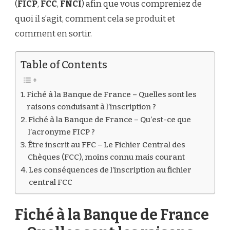
(
FICP
,
FCC
,
FNCI
) afin que vous compreniez de
FRANCE
OU
quoi il s’agit, comment cela se produit et
NON
comment en sortir.
?
Table of Contents
Fiché à la Banque de France – Quelles sont les
raisons conduisant à l’inscription ?
Fiché à la Banque de France – Qu’est-ce que
l’acronyme FICP ?
Être inscrit au FFC – Le Fichier Central des
Chèques (FCC), moins connu mais courant
Les conséquences de l’inscription au fichier
central FCC
Fiché à la Banque de France