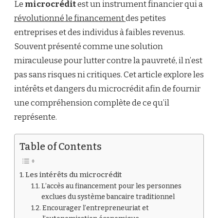
Le
microcrédit
est un instrument financier qui a
ET
DANGERS
révolutionné le financement
des petites
DU
entreprises et des individus à faibles revenus.
MICROCRÉDIT
:
Souvent présenté comme une solution
UNE
miraculeuse pour lutter contre la pauvreté, il n’est
ANALYSE
APPROFONDIE
pas sans risques ni critiques. Cet article explore les
intérêts et dangers du microcrédit afin de fournir
une compréhension complète de ce qu’il
représente.
Table of Contents
Les intérêts du microcrédit
L’accès au financement pour les personnes
exclues du système bancaire traditionnel
Encourager l’entrepreneuriat et