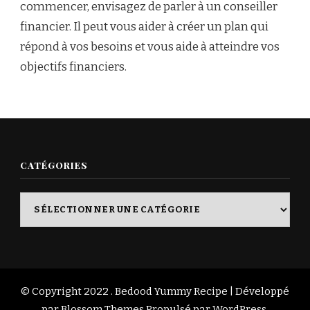
commencer, envisagez de parler à un conseiller
financier. Il peut vous aider à créer un plan qui
répond à vos besoins et vous aide à atteindre vos
objectifs financiers.
CATÉGORIES
Catégories
© Copyright 2022 . Bedood
Yummy Recipe | Développé
par
Blossom Themes
.Propulsé par
WordPress
.