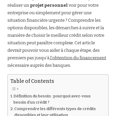
CEUX
réaliser un
projet personnel
voir pour votre
QUI
entreprise ou simplement pour gérer une
DISENT
:
situation financière urgente ? Comprendre les
“J’AI
options disponibles, les démarches à suivre et la
BESOIN
D’UN
manière de choisir le meilleur crédit selon votre
CRÉDIT”
situation peut paraître complexe. Cet article
devrait pouvoir vous aider à chaque étape, des
premiers pas jusqu’à
l’obtention du financement
nécessaire auprès des banques.
Table of Contents
Définition du besoin : pourquoi avez-vous
besoin d’un crédit ?
Comprendre les différents types de crédits
disponibles et leur utilisation