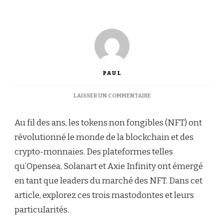
PAUL
SUR
LAISSER UN COMMENTAIRE
DÉCOUVREZ
LES
Au fil des ans, les tokens non fongibles (NFT) ont
PLATEFORMES
NFT
révolutionné le monde de la blockchain et des
INCONTOURNABLES
crypto-monnaies. Des plateformes telles
:
OPENSEA,
qu’Opensea, Solanart et Axie Infinity ont émergé
SOLANART
en tant que leaders du marché des NFT. Dans cet
ET
AXIE
article, explorez ces trois mastodontes et leurs
INFINITY
particularités.